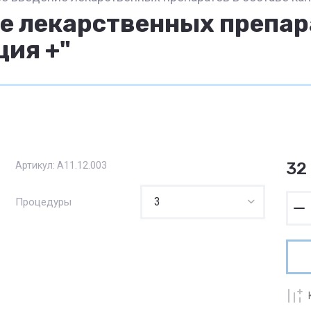
е лекарственных препара
ция +"
32
Артикул:
A11.12.003
Процедуры