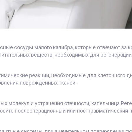
ные сосуды малого калибра, которые отвечают за кр
питательных веществ, необходимых для регенерации
имические реакции, необходимые для клеточного ды
овления повреждённых тканей.
х молекул и устранения отечности, капельница Рег
осите послеоперационный или посттравматический п
дантные системы, при значительном повреждении тка