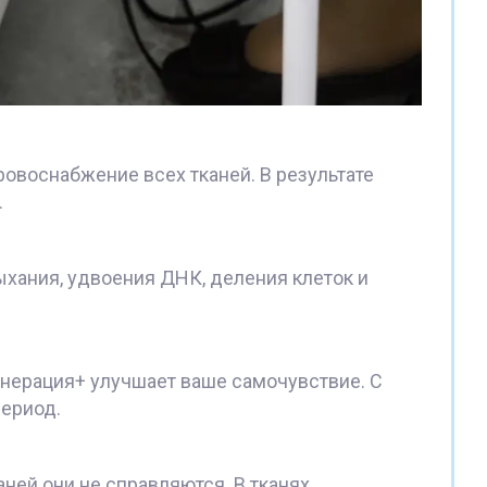
овоснабжение всех тканей. В результате
.
хания, удвоения ДНК, деления клеток и
енерация+ улучшает ваше самочувствие. С
ериод.
ней они не справляются. В тканях